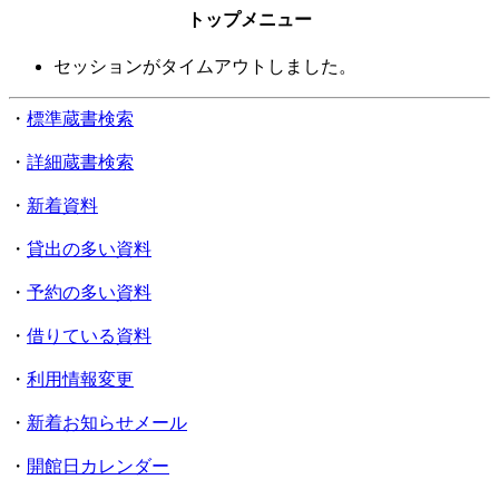
トップメニュー
セッションがタイムアウトしました。
・
標準蔵書検索
・
詳細蔵書検索
・
新着資料
・
貸出の多い資料
・
予約の多い資料
・
借りている資料
・
利用情報変更
・
新着お知らせメール
・
開館日カレンダー