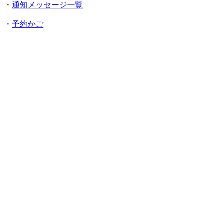
・
通知メッセージ一覧
・
予約かご