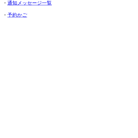
・
通知メッセージ一覧
・
予約かご