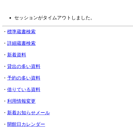
セッションがタイムアウトしました。
・
標準蔵書検索
・
詳細蔵書検索
・
新着資料
・
貸出の多い資料
・
予約の多い資料
・
借りている資料
・
利用情報変更
・
新着お知らせメール
・
開館日カレンダー