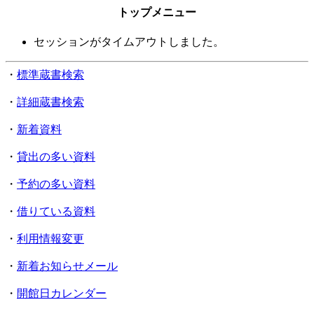
トップメニュー
セッションがタイムアウトしました。
・
標準蔵書検索
・
詳細蔵書検索
・
新着資料
・
貸出の多い資料
・
予約の多い資料
・
借りている資料
・
利用情報変更
・
新着お知らせメール
・
開館日カレンダー