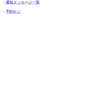
・
通知メッセージ一覧
・
予約かご