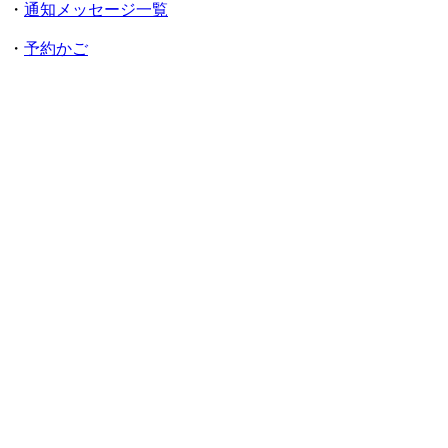
・
通知メッセージ一覧
・
予約かご