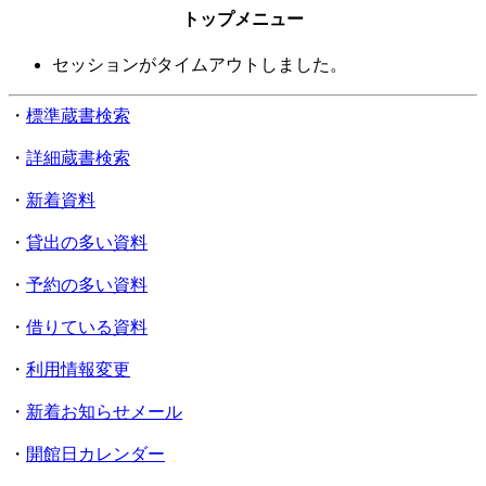
トップメニュー
セッションがタイムアウトしました。
・
標準蔵書検索
・
詳細蔵書検索
・
新着資料
・
貸出の多い資料
・
予約の多い資料
・
借りている資料
・
利用情報変更
・
新着お知らせメール
・
開館日カレンダー