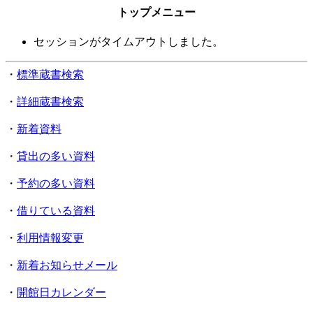
トップメニュー
セッションがタイムアウトしました。
・
標準蔵書検索
・
詳細蔵書検索
・
新着資料
・
貸出の多い資料
・
予約の多い資料
・
借りている資料
・
利用情報変更
・
新着お知らせメール
・
開館日カレンダー