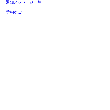
・
通知メッセージ一覧
・
予約かご