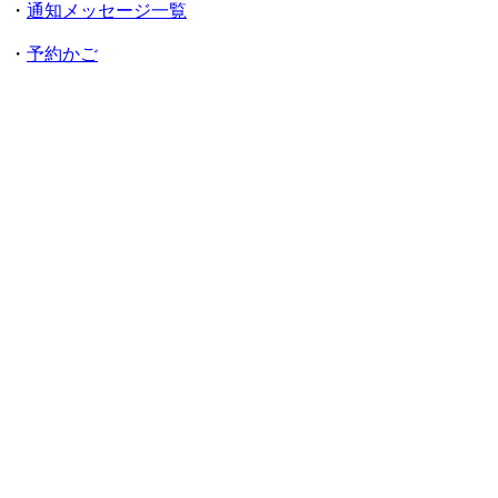
・
通知メッセージ一覧
・
予約かご