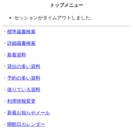
トップメニュー
セッションがタイムアウトしました。
・
標準蔵書検索
・
詳細蔵書検索
・
新着資料
・
貸出の多い資料
・
予約の多い資料
・
借りている資料
・
利用情報変更
・
新着お知らせメール
・
開館日カレンダー