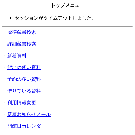
トップメニュー
セッションがタイムアウトしました。
・
標準蔵書検索
・
詳細蔵書検索
・
新着資料
・
貸出の多い資料
・
予約の多い資料
・
借りている資料
・
利用情報変更
・
新着お知らせメール
・
開館日カレンダー