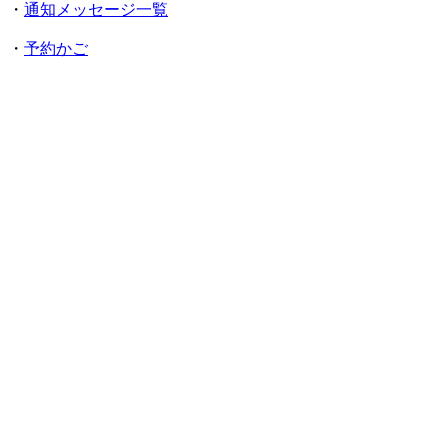
・
通知メッセージ一覧
・
予約かご