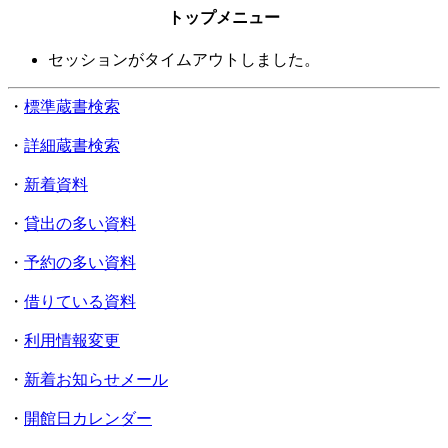
トップメニュー
セッションがタイムアウトしました。
・
標準蔵書検索
・
詳細蔵書検索
・
新着資料
・
貸出の多い資料
・
予約の多い資料
・
借りている資料
・
利用情報変更
・
新着お知らせメール
・
開館日カレンダー