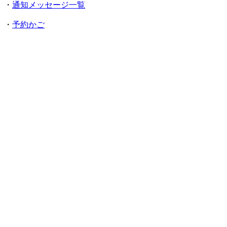
・
通知メッセージ一覧
・
予約かご