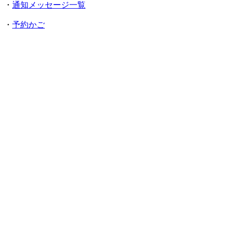
・
通知メッセージ一覧
・
予約かご