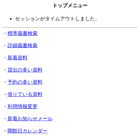
トップメニュー
セッションがタイムアウトしました。
・
標準蔵書検索
・
詳細蔵書検索
・
新着資料
・
貸出の多い資料
・
予約の多い資料
・
借りている資料
・
利用情報変更
・
新着お知らせメール
・
開館日カレンダー