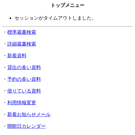
トップメニュー
セッションがタイムアウトしました。
・
標準蔵書検索
・
詳細蔵書検索
・
新着資料
・
貸出の多い資料
・
予約の多い資料
・
借りている資料
・
利用情報変更
・
新着お知らせメール
・
開館日カレンダー