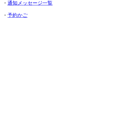
・
通知メッセージ一覧
・
予約かご