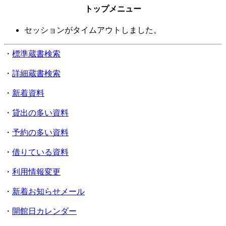
トップメニュー
セッションがタイムアウトしました。
・
標準蔵書検索
・
詳細蔵書検索
・
新着資料
・
貸出の多い資料
・
予約の多い資料
・
借りている資料
・
利用情報変更
・
新着お知らせメール
・
開館日カレンダー