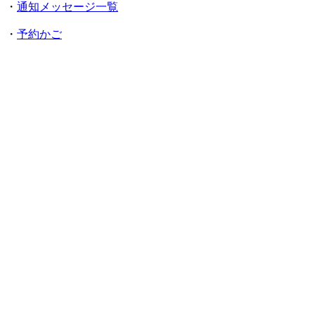
・
通知メッセージ一覧
・
予約かご