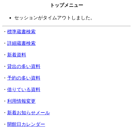
トップメニュー
セッションがタイムアウトしました。
・
標準蔵書検索
・
詳細蔵書検索
・
新着資料
・
貸出の多い資料
・
予約の多い資料
・
借りている資料
・
利用情報変更
・
新着お知らせメール
・
開館日カレンダー