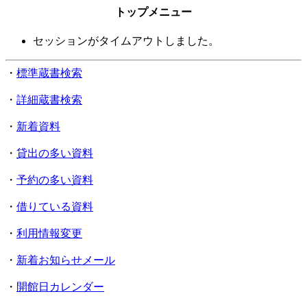
トップメニュー
セッションがタイムアウトしました。
・
標準蔵書検索
・
詳細蔵書検索
・
新着資料
・
貸出の多い資料
・
予約の多い資料
・
借りている資料
・
利用情報変更
・
新着お知らせメール
・
開館日カレンダー