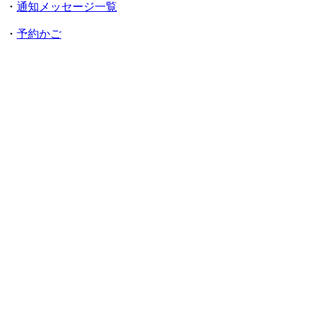
・
通知メッセージ一覧
・
予約かご