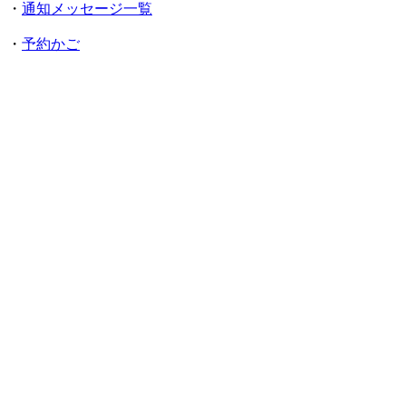
・
通知メッセージ一覧
・
予約かご