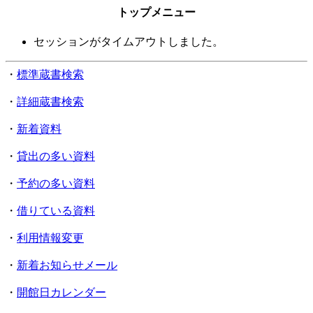
トップメニュー
セッションがタイムアウトしました。
・
標準蔵書検索
・
詳細蔵書検索
・
新着資料
・
貸出の多い資料
・
予約の多い資料
・
借りている資料
・
利用情報変更
・
新着お知らせメール
・
開館日カレンダー