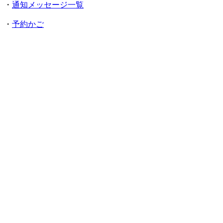
・
通知メッセージ一覧
・
予約かご