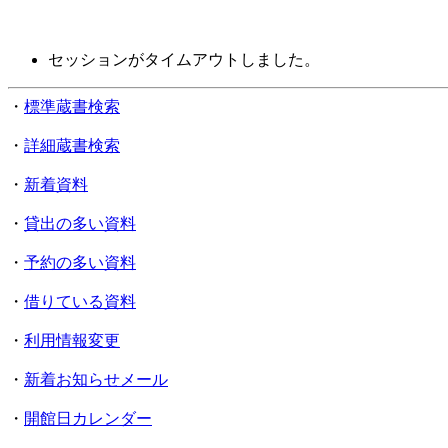
セッションがタイムアウトしました。
・
標準蔵書検索
・
詳細蔵書検索
・
新着資料
・
貸出の多い資料
・
予約の多い資料
・
借りている資料
・
利用情報変更
・
新着お知らせメール
・
開館日カレンダー