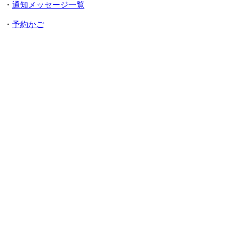
・
通知メッセージ一覧
・
予約かご