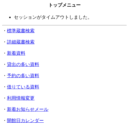
トップメニュー
セッションがタイムアウトしました。
・
標準蔵書検索
・
詳細蔵書検索
・
新着資料
・
貸出の多い資料
・
予約の多い資料
・
借りている資料
・
利用情報変更
・
新着お知らせメール
・
開館日カレンダー