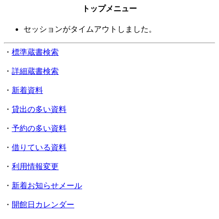
トップメニュー
セッションがタイムアウトしました。
・
標準蔵書検索
・
詳細蔵書検索
・
新着資料
・
貸出の多い資料
・
予約の多い資料
・
借りている資料
・
利用情報変更
・
新着お知らせメール
・
開館日カレンダー