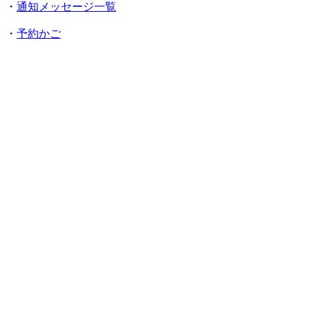
・
通知メッセージ一覧
・
予約かご