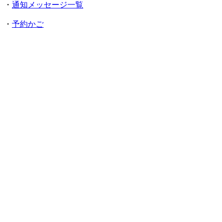
・
通知メッセージ一覧
・
予約かご