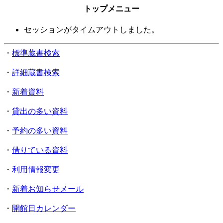
トップメニュー
セッションがタイムアウトしました。
・
標準蔵書検索
・
詳細蔵書検索
・
新着資料
・
貸出の多い資料
・
予約の多い資料
・
借りている資料
・
利用情報変更
・
新着お知らせメール
・
開館日カレンダー