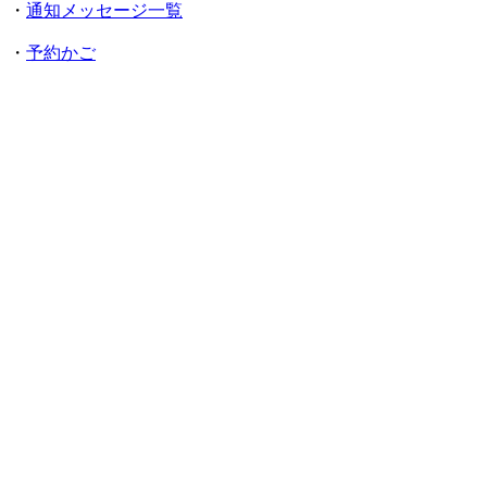
・
通知メッセージ一覧
・
予約かご