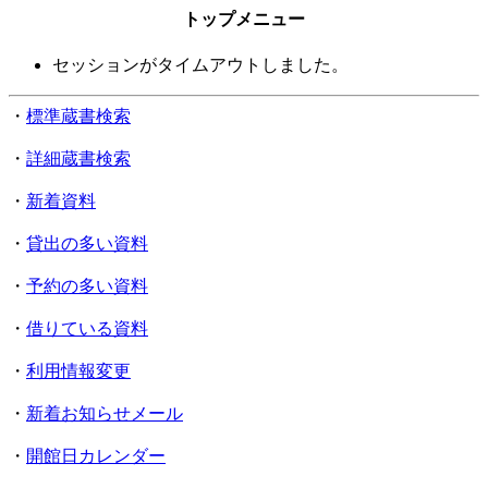
トップメニュー
セッションがタイムアウトしました。
・
標準蔵書検索
・
詳細蔵書検索
・
新着資料
・
貸出の多い資料
・
予約の多い資料
・
借りている資料
・
利用情報変更
・
新着お知らせメール
・
開館日カレンダー