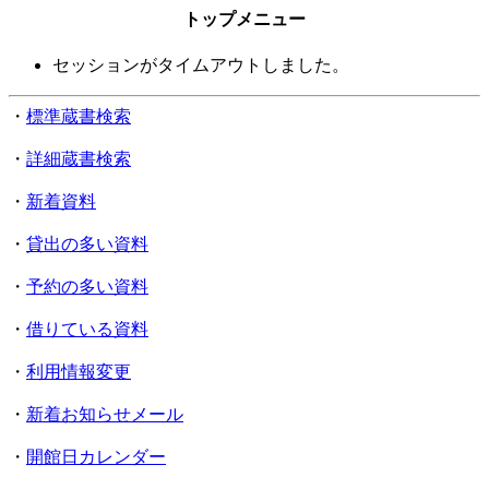
トップメニュー
セッションがタイムアウトしました。
・
標準蔵書検索
・
詳細蔵書検索
・
新着資料
・
貸出の多い資料
・
予約の多い資料
・
借りている資料
・
利用情報変更
・
新着お知らせメール
・
開館日カレンダー