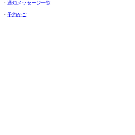
・
通知メッセージ一覧
・
予約かご