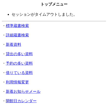
トップメニュー
セッションがタイムアウトしました。
・
標準蔵書検索
・
詳細蔵書検索
・
新着資料
・
貸出の多い資料
・
予約の多い資料
・
借りている資料
・
利用情報変更
・
新着お知らせメール
・
開館日カレンダー