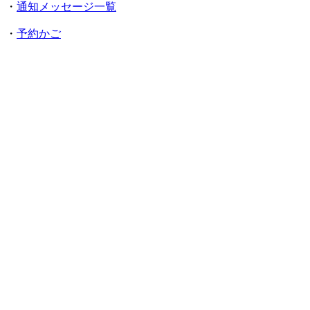
・
通知メッセージ一覧
・
予約かご