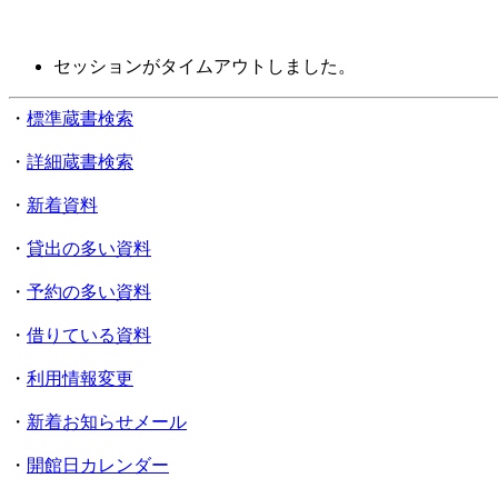
セッションがタイムアウトしました。
・
標準蔵書検索
・
詳細蔵書検索
・
新着資料
・
貸出の多い資料
・
予約の多い資料
・
借りている資料
・
利用情報変更
・
新着お知らせメール
・
開館日カレンダー