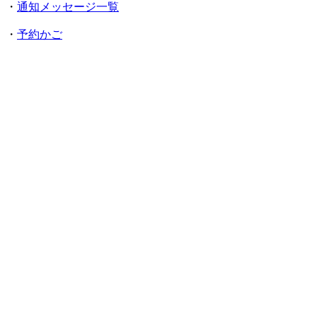
・
通知メッセージ一覧
・
予約かご