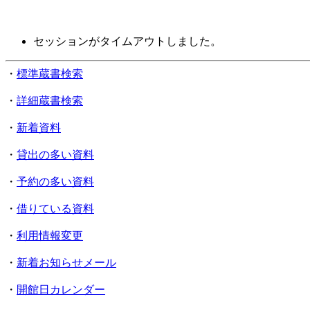
セッションがタイムアウトしました。
・
標準蔵書検索
・
詳細蔵書検索
・
新着資料
・
貸出の多い資料
・
予約の多い資料
・
借りている資料
・
利用情報変更
・
新着お知らせメール
・
開館日カレンダー