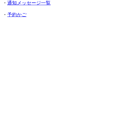
・
通知メッセージ一覧
・
予約かご