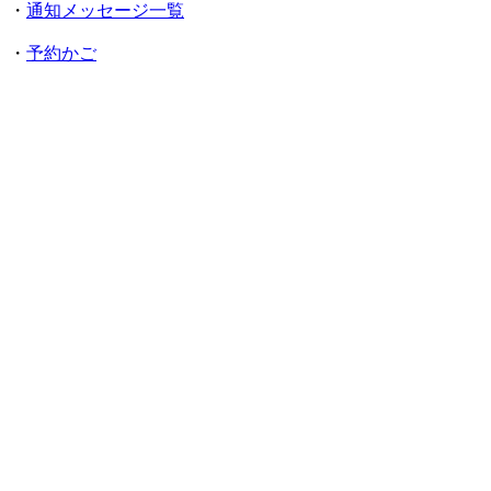
・
通知メッセージ一覧
・
予約かご