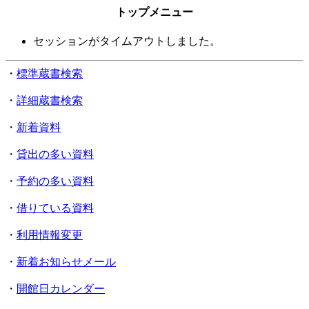
トップメニュー
セッションがタイムアウトしました。
・
標準蔵書検索
・
詳細蔵書検索
・
新着資料
・
貸出の多い資料
・
予約の多い資料
・
借りている資料
・
利用情報変更
・
新着お知らせメール
・
開館日カレンダー