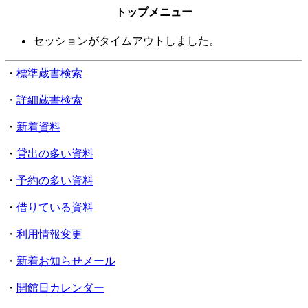
トップメニュー
セッションがタイムアウトしました。
・
標準蔵書検索
・
詳細蔵書検索
・
新着資料
・
貸出の多い資料
・
予約の多い資料
・
借りている資料
・
利用情報変更
・
新着お知らせメール
・
開館日カレンダー