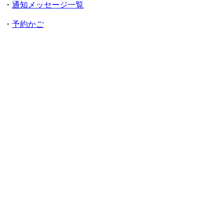
・
通知メッセージ一覧
・
予約かご