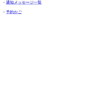
・
通知メッセージ一覧
・
予約かご