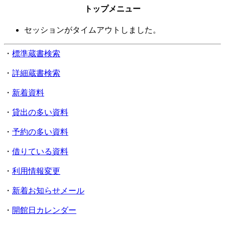
トップメニュー
セッションがタイムアウトしました。
・
標準蔵書検索
・
詳細蔵書検索
・
新着資料
・
貸出の多い資料
・
予約の多い資料
・
借りている資料
・
利用情報変更
・
新着お知らせメール
・
開館日カレンダー