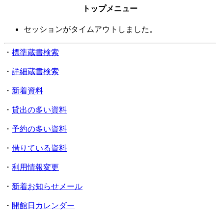
トップメニュー
セッションがタイムアウトしました。
・
標準蔵書検索
・
詳細蔵書検索
・
新着資料
・
貸出の多い資料
・
予約の多い資料
・
借りている資料
・
利用情報変更
・
新着お知らせメール
・
開館日カレンダー