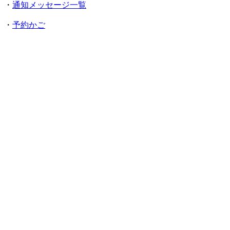
・
通知メッセージ一覧
・
予約かご