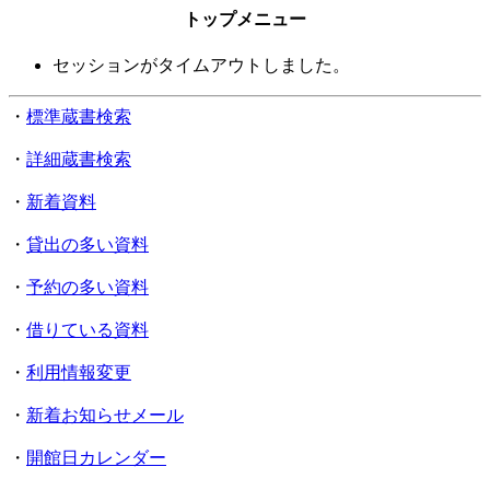
トップメニュー
セッションがタイムアウトしました。
・
標準蔵書検索
・
詳細蔵書検索
・
新着資料
・
貸出の多い資料
・
予約の多い資料
・
借りている資料
・
利用情報変更
・
新着お知らせメール
・
開館日カレンダー