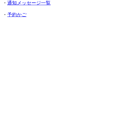
・
通知メッセージ一覧
・
予約かご