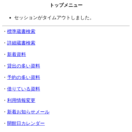
トップメニュー
セッションがタイムアウトしました。
・
標準蔵書検索
・
詳細蔵書検索
・
新着資料
・
貸出の多い資料
・
予約の多い資料
・
借りている資料
・
利用情報変更
・
新着お知らせメール
・
開館日カレンダー