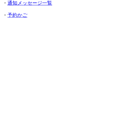
・
通知メッセージ一覧
・
予約かご