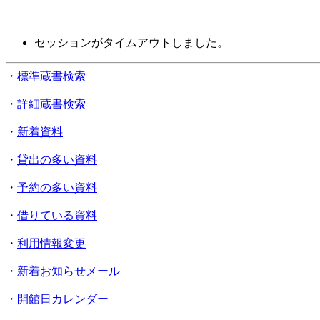
セッションがタイムアウトしました。
・
標準蔵書検索
・
詳細蔵書検索
・
新着資料
・
貸出の多い資料
・
予約の多い資料
・
借りている資料
・
利用情報変更
・
新着お知らせメール
・
開館日カレンダー