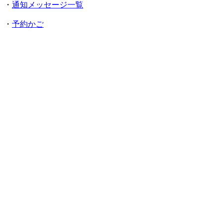
・
通知メッセージ一覧
・
予約かご