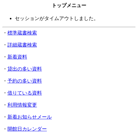
トップメニュー
セッションがタイムアウトしました。
・
標準蔵書検索
・
詳細蔵書検索
・
新着資料
・
貸出の多い資料
・
予約の多い資料
・
借りている資料
・
利用情報変更
・
新着お知らせメール
・
開館日カレンダー