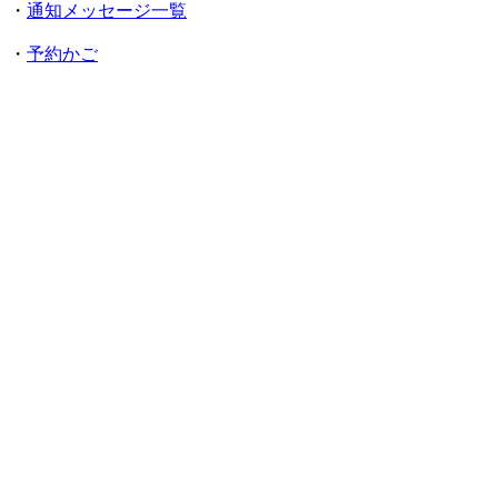
・
通知メッセージ一覧
・
予約かご