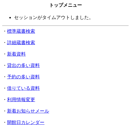
トップメニュー
セッションがタイムアウトしました。
・
標準蔵書検索
・
詳細蔵書検索
・
新着資料
・
貸出の多い資料
・
予約の多い資料
・
借りている資料
・
利用情報変更
・
新着お知らせメール
・
開館日カレンダー