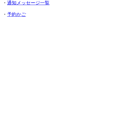
・
通知メッセージ一覧
・
予約かご