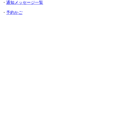
・
通知メッセージ一覧
・
予約かご