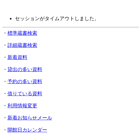
セッションがタイムアウトしました。
・
標準蔵書検索
・
詳細蔵書検索
・
新着資料
・
貸出の多い資料
・
予約の多い資料
・
借りている資料
・
利用情報変更
・
新着お知らせメール
・
開館日カレンダー