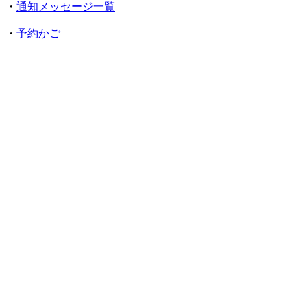
・
通知メッセージ一覧
・
予約かご