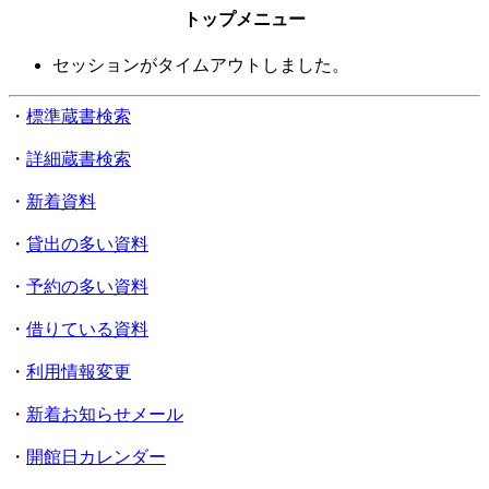
トップメニュー
セッションがタイムアウトしました。
・
標準蔵書検索
・
詳細蔵書検索
・
新着資料
・
貸出の多い資料
・
予約の多い資料
・
借りている資料
・
利用情報変更
・
新着お知らせメール
・
開館日カレンダー