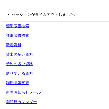
セッションがタイムアウトしました。
・
標準蔵書検索
・
詳細蔵書検索
・
新着資料
・
貸出の多い資料
・
予約の多い資料
・
借りている資料
・
利用情報変更
・
新着お知らせメール
・
開館日カレンダー