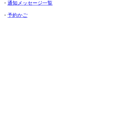
・
通知メッセージ一覧
・
予約かご