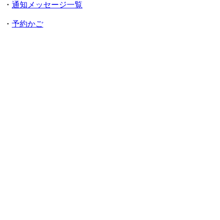
・
通知メッセージ一覧
・
予約かご