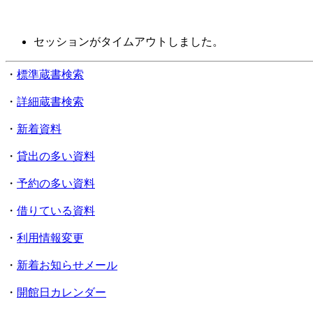
セッションがタイムアウトしました。
・
標準蔵書検索
・
詳細蔵書検索
・
新着資料
・
貸出の多い資料
・
予約の多い資料
・
借りている資料
・
利用情報変更
・
新着お知らせメール
・
開館日カレンダー