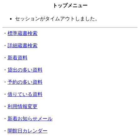
トップメニュー
セッションがタイムアウトしました。
・
標準蔵書検索
・
詳細蔵書検索
・
新着資料
・
貸出の多い資料
・
予約の多い資料
・
借りている資料
・
利用情報変更
・
新着お知らせメール
・
開館日カレンダー