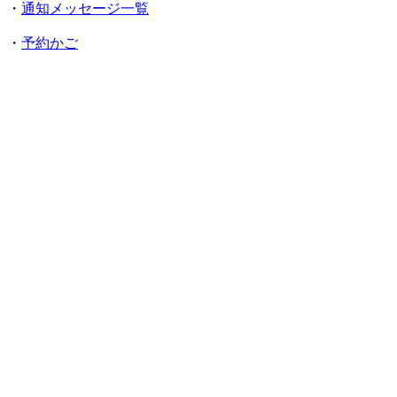
・
通知メッセージ一覧
・
予約かご