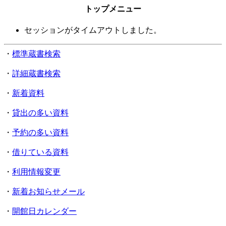
トップメニュー
セッションがタイムアウトしました。
・
標準蔵書検索
・
詳細蔵書検索
・
新着資料
・
貸出の多い資料
・
予約の多い資料
・
借りている資料
・
利用情報変更
・
新着お知らせメール
・
開館日カレンダー