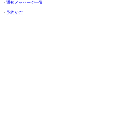
・
通知メッセージ一覧
・
予約かご