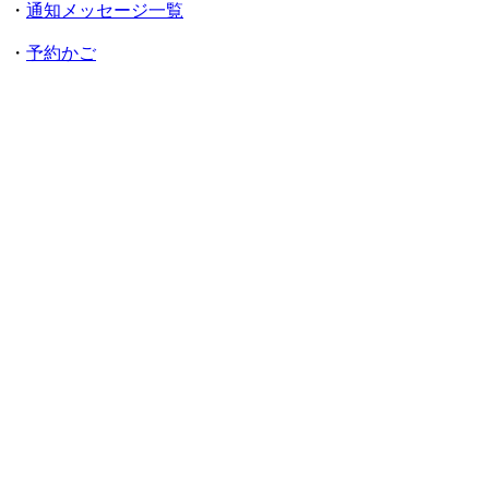
・
通知メッセージ一覧
・
予約かご