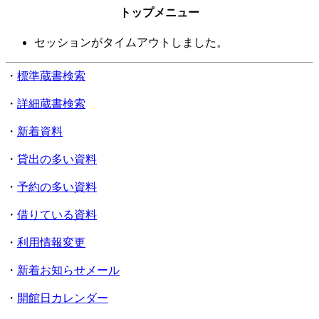
トップメニュー
セッションがタイムアウトしました。
・
標準蔵書検索
・
詳細蔵書検索
・
新着資料
・
貸出の多い資料
・
予約の多い資料
・
借りている資料
・
利用情報変更
・
新着お知らせメール
・
開館日カレンダー