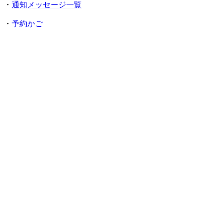
・
通知メッセージ一覧
・
予約かご