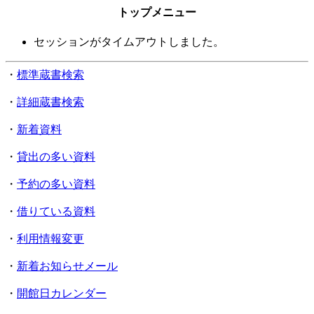
トップメニュー
セッションがタイムアウトしました。
・
標準蔵書検索
・
詳細蔵書検索
・
新着資料
・
貸出の多い資料
・
予約の多い資料
・
借りている資料
・
利用情報変更
・
新着お知らせメール
・
開館日カレンダー