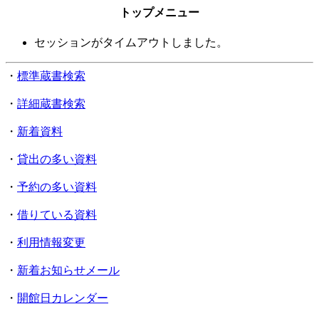
トップメニュー
セッションがタイムアウトしました。
・
標準蔵書検索
・
詳細蔵書検索
・
新着資料
・
貸出の多い資料
・
予約の多い資料
・
借りている資料
・
利用情報変更
・
新着お知らせメール
・
開館日カレンダー