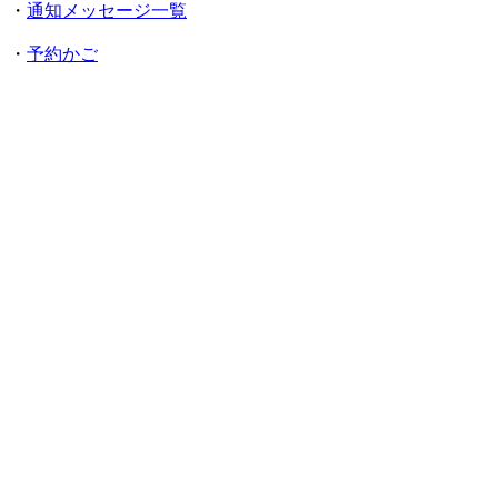
・
通知メッセージ一覧
・
予約かご