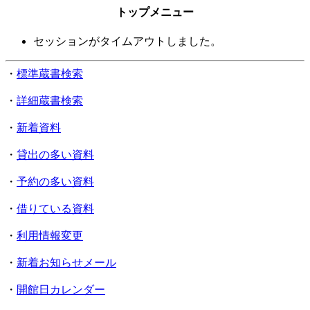
トップメニュー
セッションがタイムアウトしました。
・
標準蔵書検索
・
詳細蔵書検索
・
新着資料
・
貸出の多い資料
・
予約の多い資料
・
借りている資料
・
利用情報変更
・
新着お知らせメール
・
開館日カレンダー