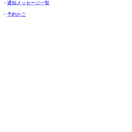
・
通知メッセージ一覧
・
予約かご