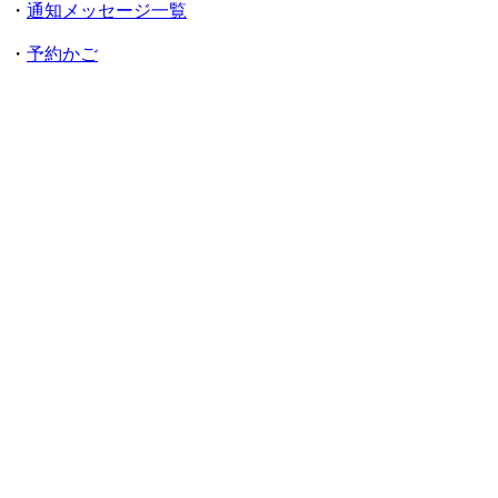
・
通知メッセージ一覧
・
予約かご