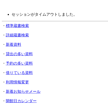
セッションがタイムアウトしました。
・
標準蔵書検索
・
詳細蔵書検索
・
新着資料
・
貸出の多い資料
・
予約の多い資料
・
借りている資料
・
利用情報変更
・
新着お知らせメール
・
開館日カレンダー