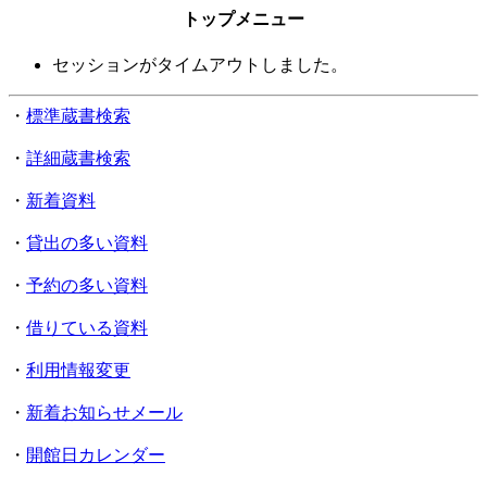
トップメニュー
セッションがタイムアウトしました。
・
標準蔵書検索
・
詳細蔵書検索
・
新着資料
・
貸出の多い資料
・
予約の多い資料
・
借りている資料
・
利用情報変更
・
新着お知らせメール
・
開館日カレンダー