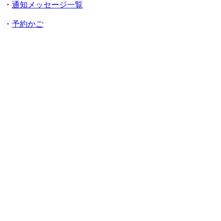
・
通知メッセージ一覧
・
予約かご