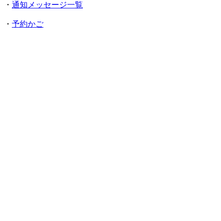
・
通知メッセージ一覧
・
予約かご