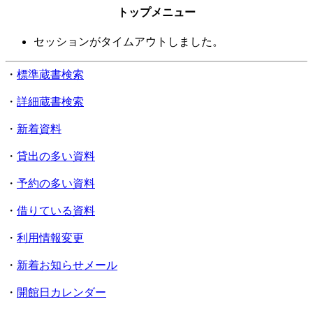
トップメニュー
セッションがタイムアウトしました。
・
標準蔵書検索
・
詳細蔵書検索
・
新着資料
・
貸出の多い資料
・
予約の多い資料
・
借りている資料
・
利用情報変更
・
新着お知らせメール
・
開館日カレンダー