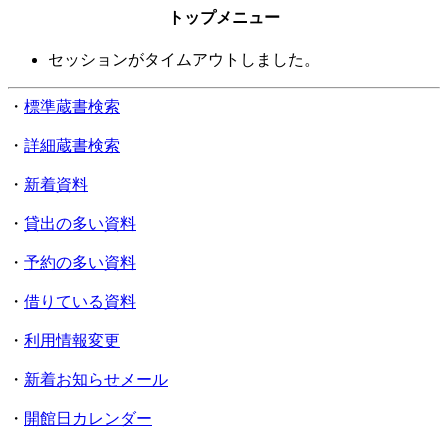
トップメニュー
セッションがタイムアウトしました。
・
標準蔵書検索
・
詳細蔵書検索
・
新着資料
・
貸出の多い資料
・
予約の多い資料
・
借りている資料
・
利用情報変更
・
新着お知らせメール
・
開館日カレンダー