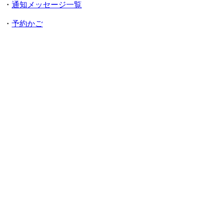
・
通知メッセージ一覧
・
予約かご