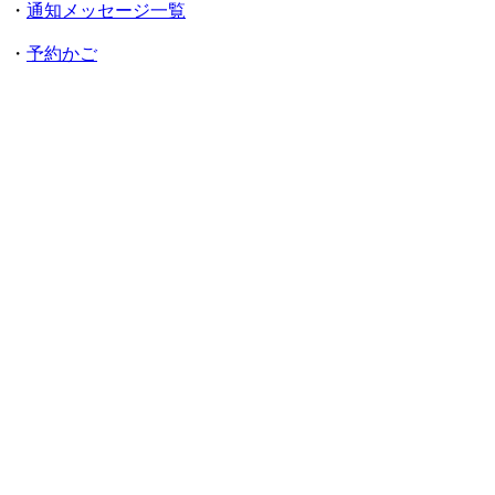
・
通知メッセージ一覧
・
予約かご