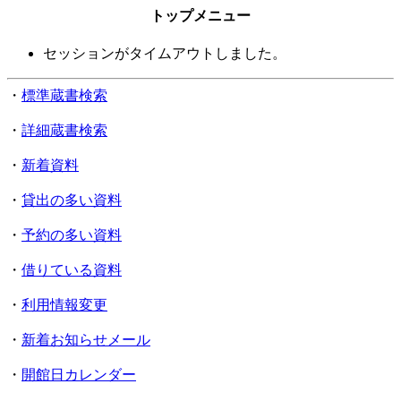
トップメニュー
セッションがタイムアウトしました。
・
標準蔵書検索
・
詳細蔵書検索
・
新着資料
・
貸出の多い資料
・
予約の多い資料
・
借りている資料
・
利用情報変更
・
新着お知らせメール
・
開館日カレンダー