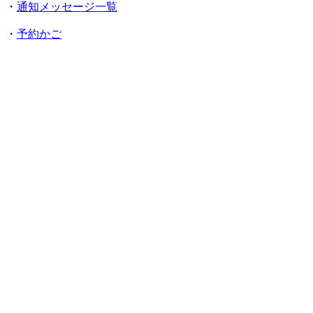
・
通知メッセージ一覧
・
予約かご