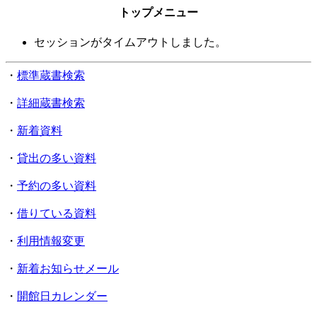
トップメニュー
セッションがタイムアウトしました。
・
標準蔵書検索
・
詳細蔵書検索
・
新着資料
・
貸出の多い資料
・
予約の多い資料
・
借りている資料
・
利用情報変更
・
新着お知らせメール
・
開館日カレンダー