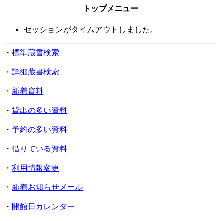
トップメニュー
セッションがタイムアウトしました。
・
標準蔵書検索
・
詳細蔵書検索
・
新着資料
・
貸出の多い資料
・
予約の多い資料
・
借りている資料
・
利用情報変更
・
新着お知らせメール
・
開館日カレンダー