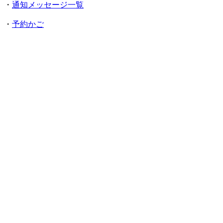
・
通知メッセージ一覧
・
予約かご