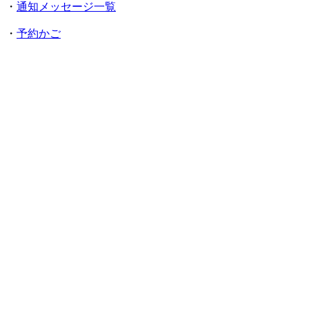
・
通知メッセージ一覧
・
予約かご