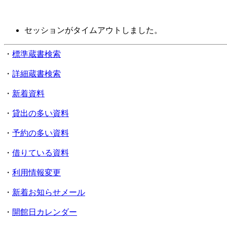
セッションがタイムアウトしました。
・
標準蔵書検索
・
詳細蔵書検索
・
新着資料
・
貸出の多い資料
・
予約の多い資料
・
借りている資料
・
利用情報変更
・
新着お知らせメール
・
開館日カレンダー